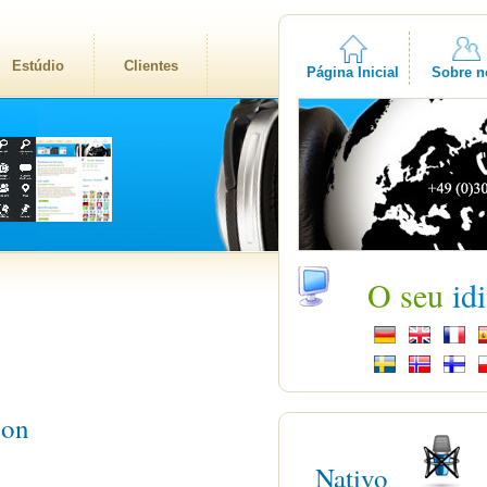
Estúdio
Clientes
Página Inicial
Sobre n
O seu
id
non
Nativo