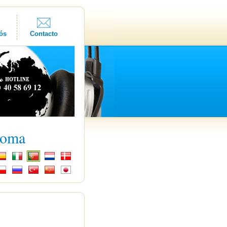
ós
Contacto
ioma