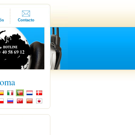
ós
Contacto
ioma