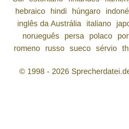
hebraico
hindi
húngaro
indoné
inglês da Austrália
italiano
jap
norueguês
persa
polaco
por
romeno
russo
sueco
sérvio
th
© 1998 - 2026 Sprecherdatei.d