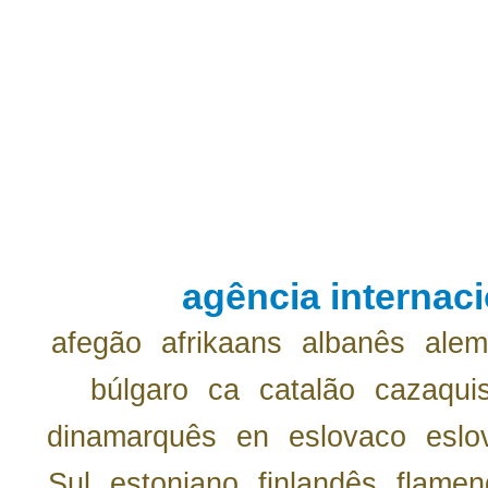
agência internaci
afegão
afrikaans
albanês
ale
búlgaro
ca
catalão
cazaqui
dinamarquês
en
eslovaco
eslo
Sul
estoniano
finlandês
flamen