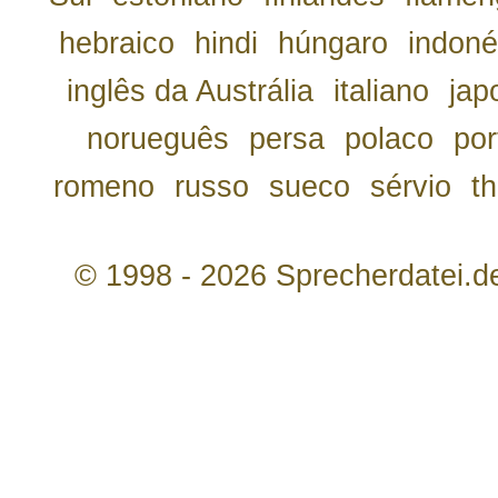
hebraico
hindi
húngaro
indoné
inglês da Austrália
italiano
jap
norueguês
persa
polaco
por
romeno
russo
sueco
sérvio
th
© 1998 - 2026 Sprecherdatei.d