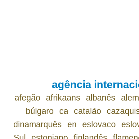
agência internaci
afegão
afrikaans
albanês
ale
búlgaro
ca
catalão
cazaqui
dinamarquês
en
eslovaco
eslo
Sul
estoniano
finlandês
flamen