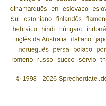
dinamarquês
en
eslovaco
eslo
Sul
estoniano
finlandês
flamen
hebraico
hindi
húngaro
indoné
inglês da Austrália
italiano
jap
norueguês
persa
polaco
por
romeno
russo
sueco
sérvio
th
© 1998 - 2026 Sprecherdatei.d