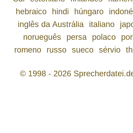
hebraico
hindi
húngaro
indoné
inglês da Austrália
italiano
jap
norueguês
persa
polaco
por
romeno
russo
sueco
sérvio
th
© 1998 - 2026 Sprecherdatei.d