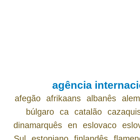
agência internaci
afegão
afrikaans
albanês
ale
búlgaro
ca
catalão
cazaqui
dinamarquês
en
eslovaco
eslo
Sul
estoniano
finlandês
flamen