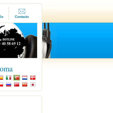
ós
Contacto
ioma