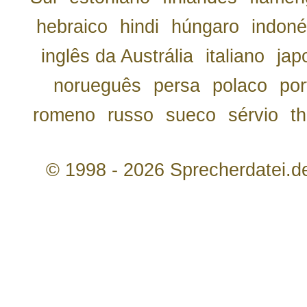
hebraico
hindi
húngaro
indoné
inglês da Austrália
italiano
jap
norueguês
persa
polaco
por
romeno
russo
sueco
sérvio
th
© 1998 - 2026 Sprecherdatei.d