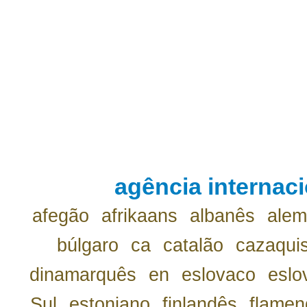
agência internaci
afegão
afrikaans
albanês
ale
búlgaro
ca
catalão
cazaqui
dinamarquês
en
eslovaco
eslo
Sul
estoniano
finlandês
flamen